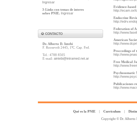
Ingresar
Evidence-based
3-Links con temas de interes
http://ecam.oxfo
sobre PNIE.
Ingresar
Endocrine Revi
http://edrv.endo
Federation of A
http://www.fase
American Societ
http://www.dcpr
Dr. Alberto D. Intebi
F. Roosevelt 2445, 1ºC. Cap. Fed.
Proccedings of 
http://www.pnas
Tel.: 4788 8505
E-mail:
aintebi@intramed.net.ar
Free Medical J
http://www.free
Psychosomatic 
http://www.psy
Pubilcaciones r
http://www.mac
Qué es la PNIE
|
Curriculum
|
Disti
Copyright © Dr. Alberto 